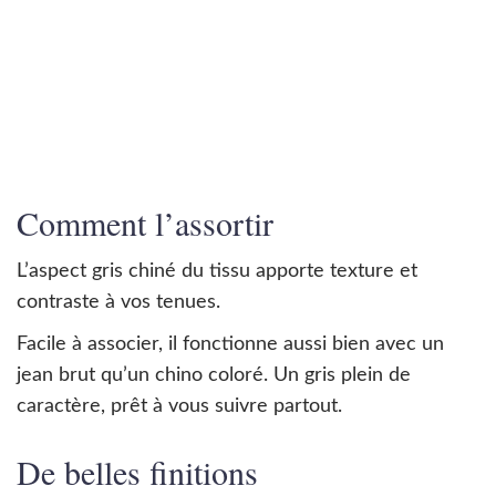
La couleur : le gris goudron
Le chiné du gris goudron résulte d’un mélange bien
calibré de fils de différentes teintes de gris, créant
ce fameux effet marbré.
Ce gris foncé devient alors plus vivant et plus riche.
Comment l’assortir
L’aspect gris chiné du tissu apporte texture et
contraste à vos tenues.
Facile à associer, il fonctionne aussi bien avec un
jean brut qu’un chino coloré. Un gris plein de
caractère, prêt à vous suivre partout.
De belles finitions