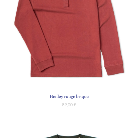
Henley rouge brique
89,00
€