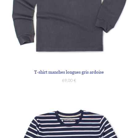
T-shirt manches longues gris ardoise
69,00
€