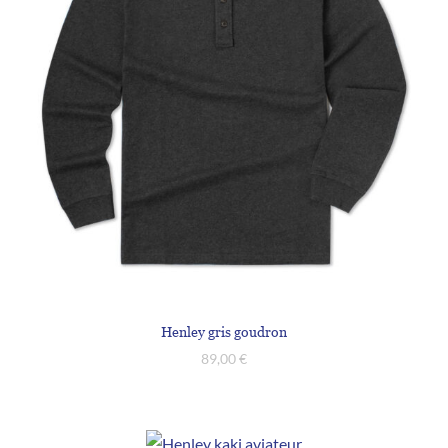
Henley gris goudron
89,00
€