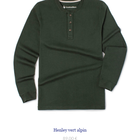
Henley vert alpin
89,00
€