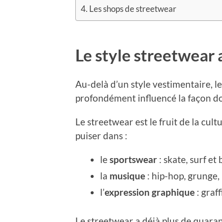
Les shops de streetwear
Le style streetwear 
Au-delà d’un style vestimentaire, l
profondément influencé la façon do
Le streetwear est le fruit de la cul
puiser dans :
le
sportswear
: skate, surf et
la
musique
: hip-hop, grunge,
l’
expression graphique
: graf
Le streetwear a déjà plus de quara