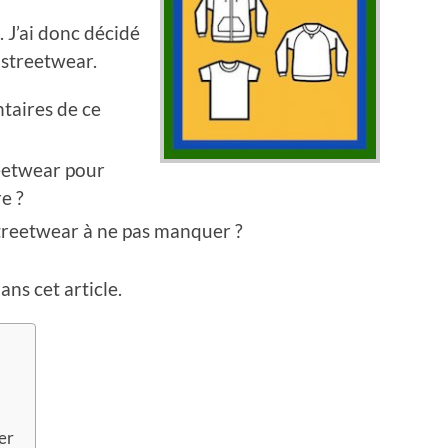
. J’ai donc décidé
 streetwear.
taires de ce
eetwear pour
e ?
streetwear à ne pas manquer ?
ns cet article.
er