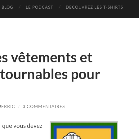
E BLOG
LE PODCAST
DÉCOUVREZ LES T-SHIRTS
es vêtements et
tournables pour
UERRIC
/
3 COMMENTAIRES
r
que vous devez