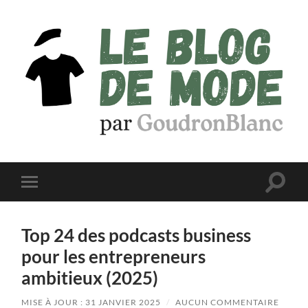
Le
Blog
de
Mode
par
Toggle
Toggle
GoudronBlanc
search
mobile
field
menu
Top 24 des podcasts business
pour les entrepreneurs
ambitieux (2025)
MISE À JOUR : 31 JANVIER 2025
/
AUCUN COMMENTAIRE