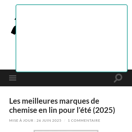
Le
Blog
de
Mode
par
Toggle
Toggle
GoudronBlanc
search
mobile
field
menu
Les meilleures marques de
chemise en lin pour l’été (2025)
MISE À JOUR : 26 JUIN 2025
/
1 COMMENTAIRE