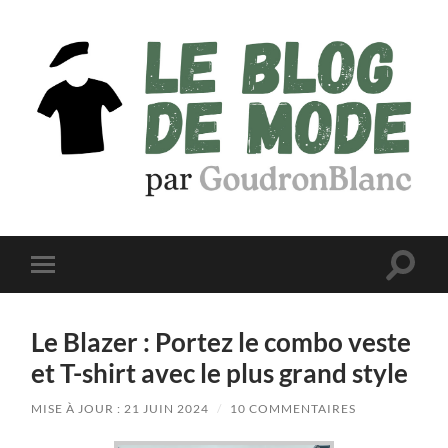
Le
Blog
de
Mode
par
Toggle
Toggle
GoudronBlanc
search
mobile
field
menu
Le Blazer : Portez le combo veste
et T-shirt avec le plus grand style
MISE À JOUR : 21 JUIN 2024
/
10 COMMENTAIRES