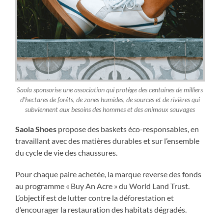
Saola sponsorise une association qui protège des centaines de milliers
d’hectares de forêts, de zones humides, de sources et de rivières qui
subviennent aux besoins des hommes et des animaux sauvages
Saola Shoes
propose des baskets éco-responsables, en
travaillant avec des matières durables et sur l’ensemble
du cycle de vie des chaussures.
Pour chaque paire achetée, la marque reverse des fonds
au programme « Buy An Acre » du World Land Trust.
L’objectif est de lutter contre la déforestation et
d’encourager la restauration des habitats dégradés.