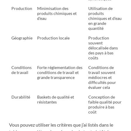
Production
Minimisation des
Utilisation de
produits chimiques et
produits
d'eau
chimiques et d'eau
en grande
quantité
Géographie
Production locale
Production
souvent
délocalisée dans
des pays à bas
coûts
Conditions
Forte réglementation des
Conditions de
de travail
conditions de travail et
travail souvent
grande transparence
médiocres et
difficultés pour
évaluer cela
Durabilité
Baskets de qualité et
Conception de
résistantes
faible qualité pour
produire à bas
coût
Vous pouvez utiliser les critères que j’ai listés dans le