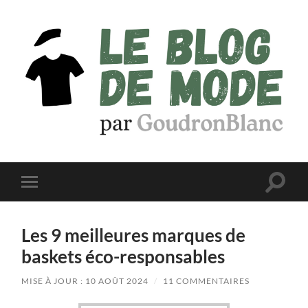
Le
Blog
de
Mode
par
Toggle
Toggle
GoudronBlanc
search
mobile
field
menu
Les 9 meilleures marques de
baskets éco-responsables
MISE À JOUR : 10 AOÛT 2024
/
11 COMMENTAIRES